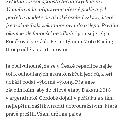
zvládnu vyřešit spoustu technických úprav.
Yamahu mám připravenu přesně podle mých
potřeb a najdete na ní také osobní vzkazy, které
jsem si nechala zakomponovat do polepů. Prvním
okem je ale fanoušci neodhalí,“
popisuje Olga
Roučková, která do Peru s týmem Moto Racing
Group odlétá už 31. prosince.
Je obdivuhodné, že se v České republice najde
tolik odhodlaných maratónských jezdců, kteří
dokáží podat výborné výkony. Přejeme
závodníkům, aby do cílové etapy Dakaru 2018
v argentinské Córdobě dojeli v pořádku a s těm
nejlepšími zážitky, nabití dobrodružstvím, které
právě prožili. Všem držíme palce!