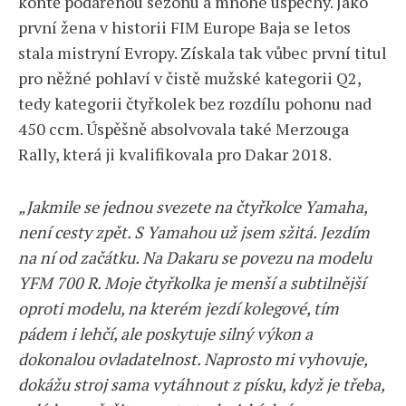
kontě podařenou sezónu a mnohé úspěchy. Jako
první žena v historii FIM Europe Baja se letos
stala mistryní Evropy. Získala tak vůbec první titul
pro něžné pohlaví v čistě mužské kategorii Q2,
tedy kategorii čtyřkolek bez rozdílu pohonu nad
450 ccm. Úspěšně absolvovala také Merzouga
Rally, která ji kvalifikovala pro Dakar 2018.
„Jakmile se jednou svezete na čtyřkolce Yamaha,
není cesty zpět. S Yamahou už jsem sžitá. Jezdím
na ní od začátku. Na Dakaru se povezu na modelu
YFM 700 R. Moje čtyřkolka je menší a subtilnější
oproti modelu, na kterém jezdí kolegové, tím
pádem i lehčí, ale poskytuje silný výkon a
dokonalou ovladatelnost. Naprosto mi vyhovuje,
dokážu stroj sama vytáhnout z písku, když je třeba,