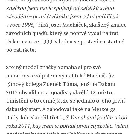
značkou jsem navíc spojený od začátků svého
závodění – první čtyřkolku jsem od ní pořídil už
v roce 1996,“
říká Josef Macháček, zkušený znalec
závodních quadů, který se poprvé vydal na trať
Dakaru v roce 1999. V lednu se postaví na start už
po patnácté.
Stejný model značky Yamaha si pro své
maratonské zápolení vybral také Macháčkův
týmový kolega Zdeněk Tůma, jenž na Dakaru
2017 obsadil mezi quadisty skvělé 12. místo.
Umístění o to cennější, že se jednalo o jeho první
dakarský start. A zabodoval také na Merzouga
Rally, kde skončil třetí.
„S Yamahami jezdím už od
roku 2011, kdy jsem si pořídil první čtyřkolku. Velmi
oceňuji zejména jejich spolehlivost a dostupnost