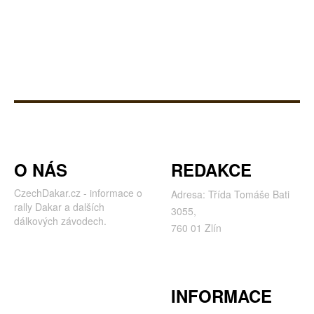
O NÁS
REDAKCE
O NÁS
REDAKCE
CzechDakar.cz - informace o
Adresa: Třída Tomáše Bati
rally Dakar a dalších
3055,
dálkových závodech.
760 01 Zlín
INFORMACE
INFORMACE