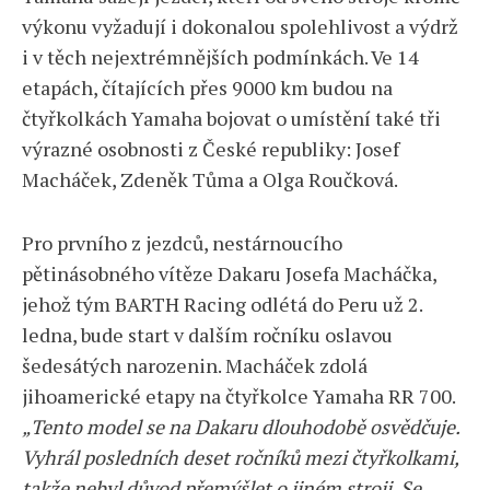
výkonu vyžadují i dokonalou spolehlivost a výdrž
i v těch nejextrémnějších podmínkách. Ve 14
etapách, čítajících přes 9000 km budou na
čtyřkolkách Yamaha bojovat o umístění také tři
výrazné osobnosti z České republiky: Josef
Macháček, Zdeněk Tůma a Olga Roučková.
Pro prvního z jezdců, nestárnoucího
pětinásobného vítěze Dakaru Josefa Macháčka,
jehož tým BARTH Racing odlétá do Peru už 2.
ledna, bude start v dalším ročníku oslavou
šedesátých narozenin. Macháček zdolá
jihoamerické etapy na čtyřkolce Yamaha RR 700.
„Tento model se na Dakaru dlouhodobě osvědčuje.
Vyhrál posledních deset ročníků mezi čtyřkolkami,
takže nebyl důvod přemýšlet o jiném stroji. Se