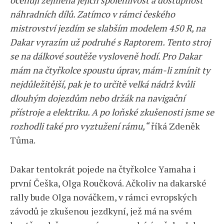
náhradních dílů. Zatímco v rámci českého
mistrovství jezdím se slabším modelem 450 R, na
Dakar vyrazím už podruhé s Raptorem. Tento stroj
se na dálkové soutěže vysloveně hodí. Pro Dakar
mám na čtyřkolce spoustu úprav, mám-li zmínit ty
nejdůležitější, pak je to určitě velká nádrž kvůli
dlouhým dojezdům nebo držák na navigační
přístroje a elektriku. A po loňské zkušenosti jsme se
rozhodli také pro vyztužení rámu,“
říká Zdeněk
Tůma.
Dakar tentokrát pojede na čtyřkolce Yamaha i
první Češka, Olga Roučková. Ačkoliv na dakarské
rally bude Olga nováčkem, v rámci evropských
závodů je zkušenou jezdkyní, jež má na svém