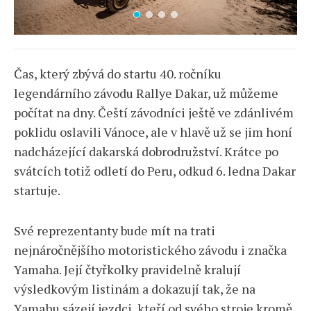
Čas, který zbývá do startu 40. ročníku
legendárního závodu Rallye Dakar, už můžeme
počítat na dny. Čeští závodníci ještě ve zdánlivém
poklidu oslavili Vánoce, ale v hlavě už se jim honí
nadcházející dakarská dobrodružství. Krátce po
svátcích totiž odletí do Peru, odkud 6. ledna Dakar
startuje.
Své reprezentanty bude mít na trati
nejnáročnějšího motoristického závodu i značka
Yamaha. Její čtyřkolky pravidelně kralují
výsledkovým listinám a dokazují tak, že na
Yamahu sázejí jezdci, kteří od svého stroje kromě